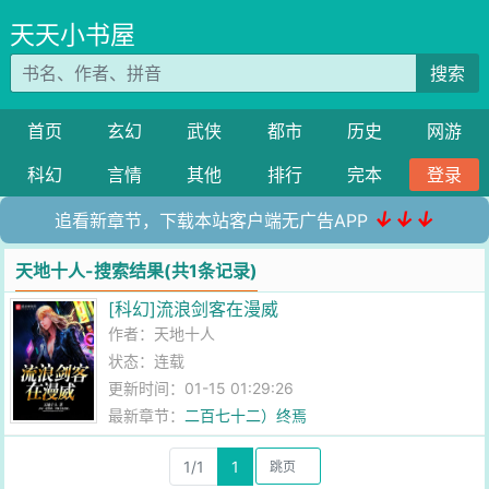
天天小书屋
搜索
首页
玄幻
武侠
都市
历史
网游
科幻
言情
其他
排行
完本
登录
↓↓↓
追看新章节，下载本站客户端无广告APP
天地十人-搜索结果(共1条记录)
[科幻]流浪剑客在漫威
作者：
天地十人
状态：连载
更新时间：01-15 01:29:26
最新章节：
二百七十二）终焉
1/1
1