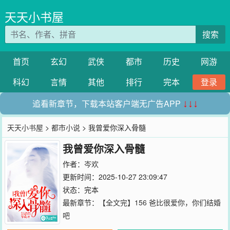
天天小书屋
搜索
首页
玄幻
武侠
都市
历史
网游
科幻
言情
其他
排行
完本
登录
追看新章节，下载本站客户端无广告APP
↓↓↓
天天小书屋
>
都市小说
> 我曾爱你深入骨髓
我曾爱你深入骨髓
作者：
岑欢
更新时间：2025-10-27 23:09:47
状态：完本
最新章节：
【全文完】156 爸比很爱你，你们结婚
吧