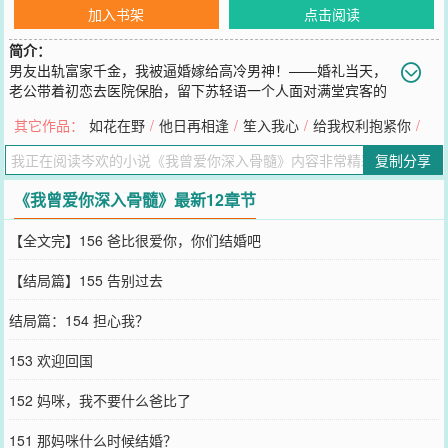
加入书架
点击阅读
简介：
男友出轨富家千金，我被逼婚嫁给高冷男神！——婚礼当天，
老公带着初恋去医院保胎，留下苏轻语一个人面对满堂宾客的
嘲讽，沦为整个南城的笑柄。“作为商业联姻的牺牲品，你就要做好守
其它作品：
如花在野
/
他日再相逢
/
笙入我心
/
给我权利抱紧你
/
活寡的准备！”新婚夜，老公陪着初恋卿卿我我，而她一个人独守空
房。婚后，她处处隐忍，只想要保全这段荒唐的婚姻，可换来的却是
复制分享
变本加厉的折磨。丈夫的热嘲热讽，婆婆的一再找茬，初恋的处处挑
衅，将她推上了风口浪尖。一场醉酒，两人意外结合，可在欢爱至极
《我曾爱你深入骨髓》最新12章节
的时候，他嘴里喊着的依旧是另一个女人的名字。当她欣喜的告诉他
自己怀孕的好消息，得到的却是他厌恶的眼神：“苏轻语，你不配有我
【全文完】156 爸比很爱你，你们结婚吧
的孩子！”身心疲惫的她将签好自己名字的离婚协议放到他的面前，却
被薄景宸一把推倒在床。“苏轻语，这场婚姻只能我来说结束！这辈子
【结局篇】155 告别过去
我们不死不休！”
您要是觉得《
我曾爱你深入骨髓
》还不错的话请不要忘记向您QQ群和
结局篇：154 担心我？
微博微信里的朋友推荐哦！
153 欢迎回国
152 妈咪，我不要什么爸比了
151 那妈咪什么时候结婚？