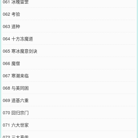
061 冰魄雷罡
062 考验
063 道种
064 十方冻魔道
065 寒冰魔意剑诀
066 魔僧
067 寒潮来临
068 与美同困
069 道基六重
070 回归宗门
071 六大世家
072 三大真传