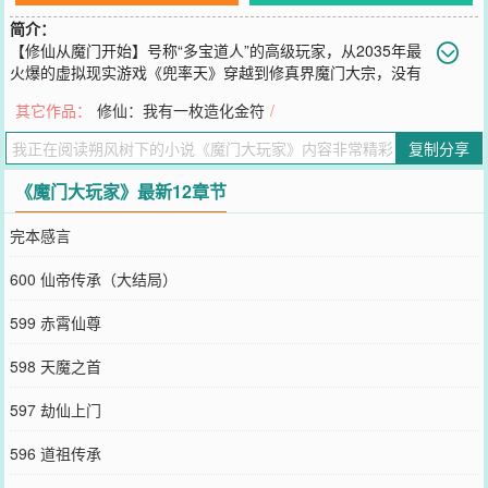
简介：
【修仙从魔门开始】号称“多宝道人”的高级玩家，从2035年最
火爆的虚拟现实游戏《兜率天》穿越到修真界魔门大宗，没有
金手指，但脑海中却保留了游戏里九件通天灵宝的炼制记忆——无形
其它作品：
修仙：我有一枚造化金符
/
剑、两界幡、定玄镜、炼妖壶、大日神炉、混沌雷印、造化金舟、先
天无极碑、九天弥罗塔……仙路漫漫，且歌且行。
复制分享
您要是觉得《
魔门大玩家
》还不错的话请不要忘记向您QQ群和微博微
信里的朋友推荐哦！
《魔门大玩家》最新12章节
完本感言
600 仙帝传承（大结局）
599 赤霄仙尊
598 天魔之首
597 劫仙上门
596 道祖传承