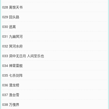
028 离恨天书
029 回头路
030 逃离
031 九幽冥河
032 冥河水府
033 洞中无日月 人间至乐也
034 神霄雷舰
035 七杀剑阵
036 潜龙榜
037 澹台雪
038 万傀界