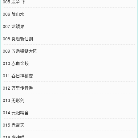
005 决争 下
006 隗山水
007 龙鳞果
008 炎魔斩仙剑
009 五岳镇狱大阵
010 赤血金蛟
011 呑日神猿变
012 万里传音香
013 无形剑
014 元阳精舍
015 赤霄天
016 幽魂幡