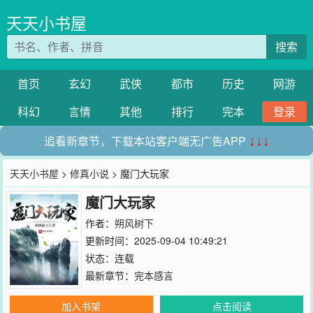
天天小书屋
搜索
首页
玄幻
武侠
都市
历史
网游
科幻
言情
其他
排行
完本
登录
追看新章节，下载本站客户端无广告APP
↓↓↓
天天小书屋
>
修真小说
> 魔门大玩家
魔门大玩家
作者：
朔风树下
更新时间：2025-09-04 10:49:21
状态：连载
最新章节：
完本感言
加入书架
点击阅读