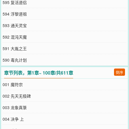
595 复活道侣
594 浮黎道祖
593 通天灵宝
592 混沌天魔
591 大胤之王
590 毒丸计划
章节列表，第1章~ 100章/共611章
倒序
001 魔符宗
002 先天无极碑
003 龙象真箓
004 决争 上