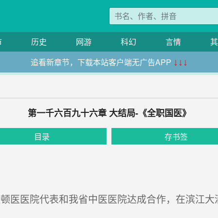
市
历史
网游
科幻
言情
其
追看新章节，下载本站客户端无广告APP
↓↓↓
第一千六百九十六章 大结局-《全职国医》
目录
存书签
医医院代表和我省中医医院达成合作，在滨江大酒店签署