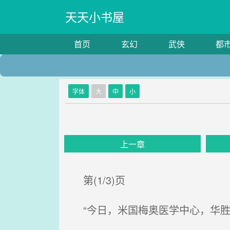
天天小书屋
首页
玄幻
武侠
都
字体
大
中
小
上一章
第(1/3)页
“今日，米国梅奥医学中心，华胜顿