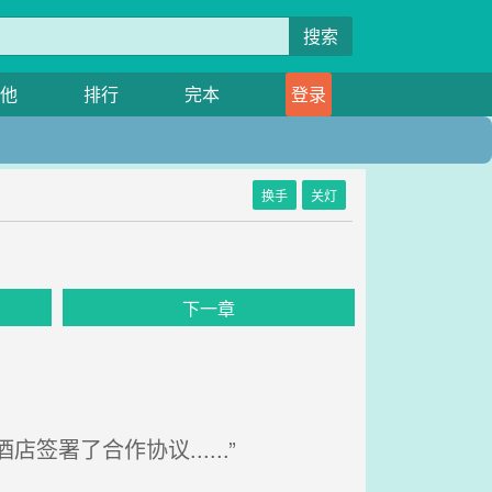
搜索
他
排行
完本
登录
换手
关灯
下一章
了合作协议......”