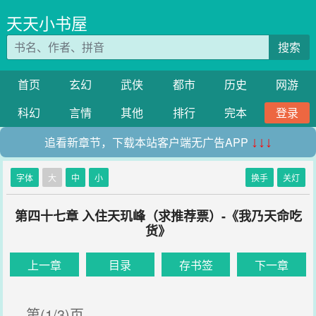
天天小书屋
搜索
首页
玄幻
武侠
都市
历史
网游
科幻
言情
其他
排行
完本
登录
追看新章节，下载本站客户端无广告APP
↓↓↓
字体
大
中
小
换手
关灯
第四十七章 入住天玑峰（求推荐票）-《我乃天命吃
货》
上一章
目录
存书签
下一章
第(1/3)页