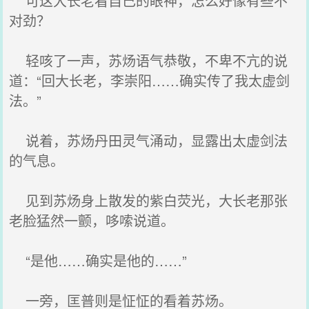
可这大长老看自己的眼神，怎么好像有些不
对劲？
轻咳了一声，苏炀语气恭敬，不卑不亢的说
道：“回大长老，李崇阳……确实传了我太虚剑
法。”
说着，苏炀丹田灵气涌动，显露出太虚剑法
的气息。
见到苏炀身上散发的紫白荧光，大长老那张
老脸猛然一颤，哆嗦说道。
“是他……确实是他的……”
一旁，匡普则是怔怔的看着苏炀。