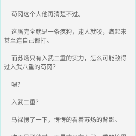
苟冈这个人他再清楚不过。
这厮完全就是一条疯狗，逮人就咬，疯起来
甚至连自己都打。
而苏炀只有入武二重的实力，怎么可能敌得
过入武八重的苟冈？
嗯？
入武二重？
马禄愣了一下，愣愣的看着苏炀的背影。