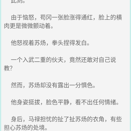
此刻。
由于恼怒，苟冈一张脸涨得通红，脸上的横
肉更是微微颤动着。
他怒视着苏炀，拳头捏得发白。
一个入武二重的伙夫，竟然还敢对自己说
教？
然而，苏炀却没有露出一分惧色。
他身姿挺拔，脸色平静，看不出任何情绪。
身后，马禄担忧的扯了扯苏炀的衣角，有些
担心苏炀的处境。