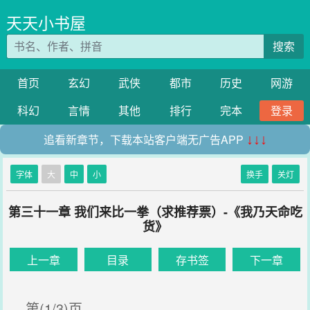
天天小书屋
搜索
首页
玄幻
武侠
都市
历史
网游
科幻
言情
其他
排行
完本
登录
追看新章节，下载本站客户端无广告APP
↓↓↓
字体
大
中
小
换手
关灯
第三十一章 我们来比一拳（求推荐票）-《我乃天命吃
货》
上一章
目录
存书签
下一章
第(1/3)页