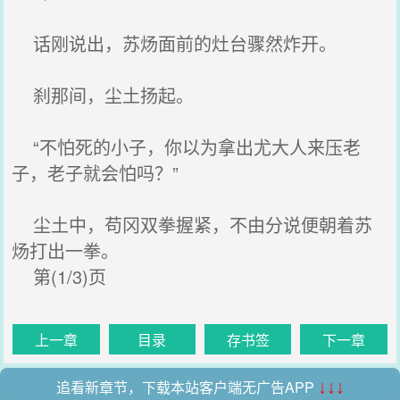
话刚说出，苏炀面前的灶台骤然炸开。
刹那间，尘土扬起。
“不怕死的小子，你以为拿出尤大人来压老
子，老子就会怕吗？”
尘土中，苟冈双拳握紧，不由分说便朝着苏
炀打出一拳。
第(1/3)页
上一章
目录
存书签
下一章
追看新章节，下载本站客户端无广告APP
↓↓↓