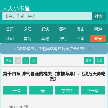
天天小书屋
搜索
首页
玄幻
武侠
都市
历史
网游
科幻
言情
其他
排行
完本
登录
追看新章节，下载本站客户端无广告APP
↓↓↓
字体
大
中
小
换手
关灯
第十四章 脾气暴躁的樵夫（求推荐票）-《我乃天命吃
货》
上一章
目录
存书签
下一章
第(1/3)页