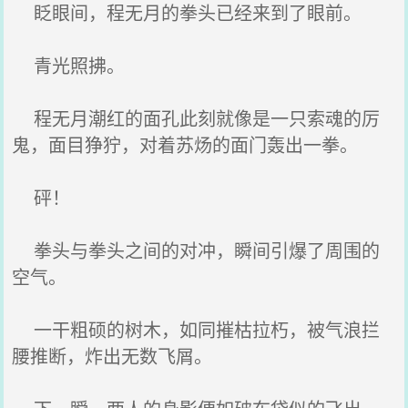
眨眼间，程无月的拳头已经来到了眼前。
青光照拂。
程无月潮红的面孔此刻就像是一只索魂的厉
鬼，面目狰狞，对着苏炀的面门轰出一拳。
砰！
拳头与拳头之间的对冲，瞬间引爆了周围的
空气。
一干粗硕的树木，如同摧枯拉朽，被气浪拦
腰推断，炸出无数飞屑。