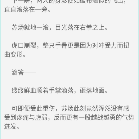
下一瞬，两人的身影便如破布袋似的飞出，
直直滚落在一旁。
苏炀就地一滚，目光落在右拳之上。
虎口崩裂，整只手骨更是因为对冲受力而扭
曲变形。
滴答——
缕缕鲜血顺着手掌滴落，砸落地面。
可即便受此重伤，苏炀此刻竟然浑然没有感
受到疼痛与虚弱，反而更有一股越战越勇的气势
迸发。