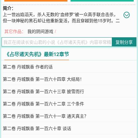
简介：
上一世凶焰滔天，杀人无数的“血修罗”被一众高手联合击杀，
但一块神秘的黑石却让他重新复活，而且穿越到他15岁时。二
世为人，重新开始。他誓要占尽这诸天先机，超越过往，登临那传说
其它作品：
我的阴间游戏
/
之中的仙境，哪怕是再杀出一条白骨铺就的血路。“逍......遥风雨自平
生，机缘先机入我瓮。”“我叫林落，手起刀落的落。”【展开】【收
复制分享
起】
您要是觉得《
占尽诸天先机
》还不错的话请不要忘记向您QQ群和微博
《占尽诸天先机》最新12章节
微信里的朋友推荐哦！
第二卷 丹城飘香 作者的话
第二卷 丹城飘香 第一百六十四章 大结局！
第二卷 丹城飘香 第一百六十三章 披雪而行
第二卷 丹城飘香 第一百六十二章 三个条件
第二卷 丹城飘香 第一百六十一章 通天真主？
第二卷 丹城飘香 第一百六十章 谈话