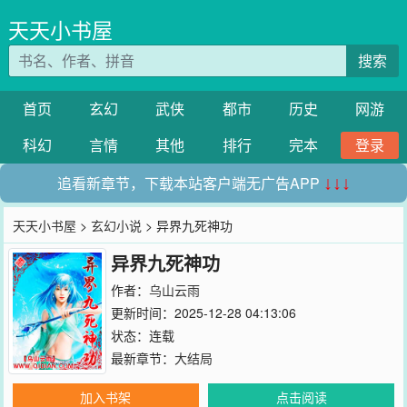
天天小书屋
搜索
首页
玄幻
武侠
都市
历史
网游
科幻
言情
其他
排行
完本
登录
追看新章节，下载本站客户端无广告APP
↓↓↓
天天小书屋
>
玄幻小说
> 异界九死神功
异界九死神功
作者：
乌山云雨
更新时间：2025-12-28 04:13:06
状态：连载
最新章节：
大结局
加入书架
点击阅读