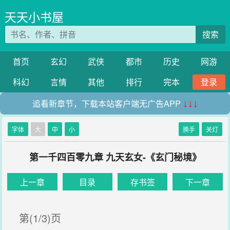
天天小书屋
搜索
首页
玄幻
武侠
都市
历史
网游
科幻
言情
其他
排行
完本
登录
追看新章节，下载本站客户端无广告APP
↓↓↓
字体
大
中
小
换手
关灯
第一千四百零九章 九天玄女-《玄门秘境》
上一章
目录
存书签
下一章
第(1/3)页