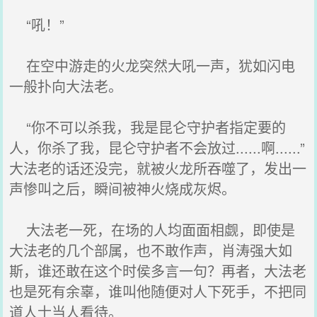
“吼！”
在空中游走的火龙突然大吼一声，犹如闪电
一般扑向大法老。
“你不可以杀我，我是昆仑守护者指定要的
人，你杀了我，昆仑守护者不会放过......啊......”
大法老的话还没完，就被火龙所吞噬了，发出一
声惨叫之后，瞬间被神火烧成灰烬。
大法老一死，在场的人均面面相觑，即使是
大法老的几个部属，也不敢作声，肖涛强大如
斯，谁还敢在这个时侯多言一句？再者，大法老
也是死有余辜，谁叫他随便对人下死手，不把同
道人士当人看待。