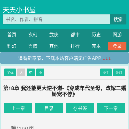
天天小书屋
搜索
首页
玄幻
武侠
都市
历史
网游
科幻
言情
其他
排行
完本
登录
追看新章节，下载本站客户端无广告APP
↓↓↓
字体
大
中
小
换手
关灯
第18章 我还能更大逆不道-《穿成年代圣母，改嫁二婚
娇宠不停》
上一章
目录
存书签
下一章
第(1/3)页