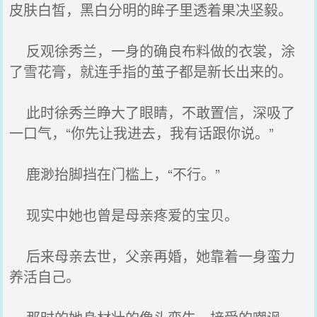
皮肤白皙，黑白分明的眸子里透着果决坚毅。
反观徐秀兰，一身的确良布料做的衣裳，涂
了雪花膏，就连手指的茧子都是新长出来的。
此时徐秀兰睁大了眼睛，不敢置信，深吸了
一口气，“你先让我进去，我有话跟你说。”
鹿渺抬脚挡在门槛上，“不行。”
现实中她也曾是母亲疼爱的宝贝。
后来母亲去世，父亲再婚，她靠着一身蛮力
养活自己。