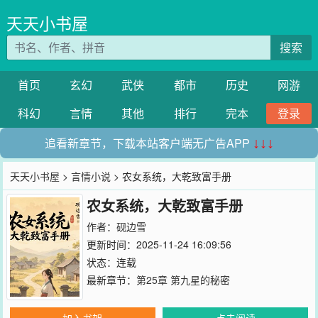
天天小书屋
搜索
首页
玄幻
武侠
都市
历史
网游
科幻
言情
其他
排行
完本
登录
追看新章节，下载本站客户端无广告APP
↓↓↓
天天小书屋
>
言情小说
> 农女系统，大乾致富手册
农女系统，大乾致富手册
作者：
砚边雪
更新时间：2025-11-24 16:09:56
状态：连载
最新章节：
第25章 第九星的秘密
加入书架
点击阅读