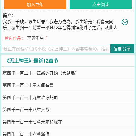
加入书架
点击阅读
简介：
我杀三千破，渡生斩罪！我悲万物寒，杀生始元！我喜天同
乐，覆生归一！切看一平凡少年在得到神秘珠子之后，从此人
生轨迹出现巨大改变，元气修炼，步步为险，以武通神，以力破天，
其它作品：
至尊重生
/
逆天修炼，问鼎无上神王！
您要是觉得《
无上神王
》还不错的话请不要忘记向您QQ群和微博微信
复制分享
里的朋友推荐哦！
《无上神王》最新12章节
第四千一百二十一章新的开始（大结局）
第四千一百二十章人间有爱
第四千一百一十九章难凉热血
第四千一百一十八章大战
第四千一百一十七章未来和现在
第四千一百一十六章坚持