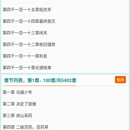
第四千一百一十五章抵抗军
第四千一百一十四章最终寂灭
第四千一百一十三章闭关
第四千一百一十二章依旧强势
第四千一百一十一章利息
第四千一百一十章论道结束
章节列表，第1章~ 100章/共5402章
倒序
第一章 乌镇少年
第二章 决定了就做
第三章 进山采药
第四章 二级灵药，百药草