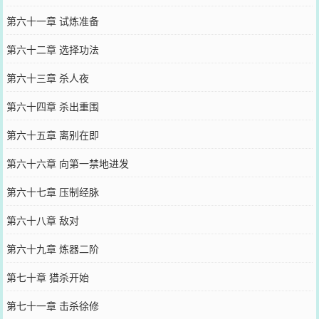
第六十一章 试炼准备
第六十二章 选择功法
第六十三章 杀人夜
第六十四章 杀出重围
第六十五章 离别在即
第六十六章 向第一禁地进发
第六十七章 压制经脉
第六十八章 敌对
第六十九章 炼器二阶
第七十章 猎杀开始
第七十一章 击杀徐修