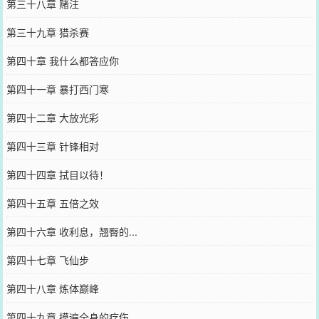
第三十八章 赌注
第三十九章 猎杀赛
第四十章 我什么都答应你
第四十一章 暴打西门寒
第四十二章 大放光彩
第四十三章 针锋相对
第四十四章 拭目以待！
第四十五章 五倍之效
第四十六章 收利息，翘臀的...
第四十七章 飞仙步
第四十八章 炼体巅峰
第四十九章 摸遍全身的疗伤...